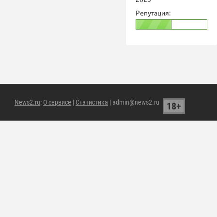
Репутация:
News2.ru
:
О сервисе
|
Статистика
| admin@news2.ru
18+