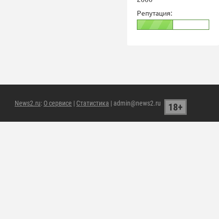
Репутация:
News2.ru
:
О сервисе
|
Статистика
| admin@news2.ru
18+