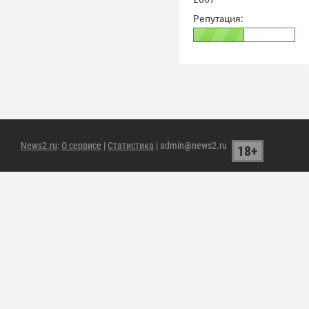
Репутация:
News2.ru
:
О сервисе
|
Статистика
| admin@news2.ru
18+