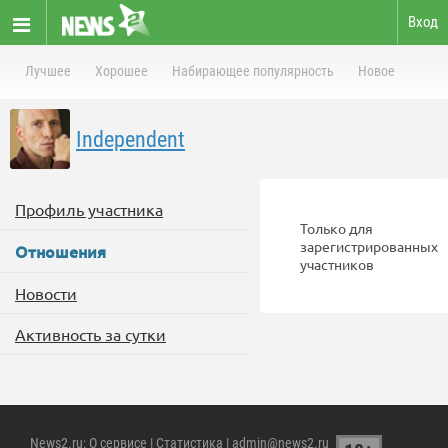
Вход
Лучшее
Хорошее
Набирающее популярность
Новое
Independent
Профиль участника
Только для
зарегистрированных
Отношения
участников
Новости
Активность за сутки
News2.ru
:
О сервисе
|
Статистика
| admin@news2.ru