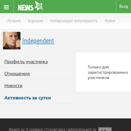
Вход
Лучшее
Хорошее
Набирающее популярность
Новое
Independent
Профиль участника
Только для
зарегистрированных
Отношения
участников
Новости
Активность за сутки
News2.ru
:
О сервисе
|
Статистика
| admin@news2.ru