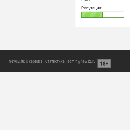
Репутация:
News2.ru
:
О сервисе
|
Статистика
| admin@news2.ru
18+