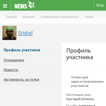
Вход
Лучшее
Хорошее
Набирающее популярность
Новое
Grishal
Профиль
Профиль участника
участника
Отношения
Новости
Только для
Активность за сутки
зарегистрированных
участников
Настоящее имя:
Григорий Шляпин
О себе:
журналист