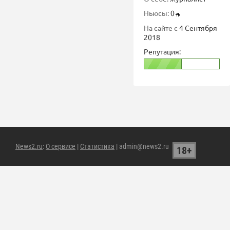
Ньюсы:
0
На сайте с
4 Сентября
2018
Репутация:
News2.ru
:
О сервисе
|
Статистика
| admin@news2.ru
18+