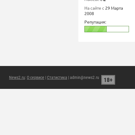
На сайте с
29 Марта
2008
Репутация:
News2.ru
:
О сервисе
|
Статистика
| admin@news2.ru
18+