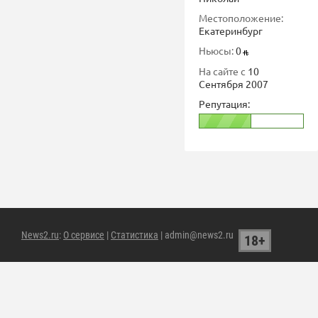
Местоположение:
Екатеринбург
Ньюсы:
0
На сайте с
10
Сентября 2007
Репутация:
News2.ru
:
О сервисе
|
Статистика
| admin@news2.ru
18+