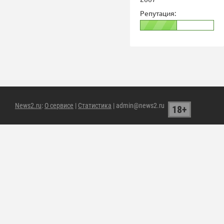
Репутация:
News2.ru
:
О сервисе
|
Статистика
| admin@news2.ru
18+