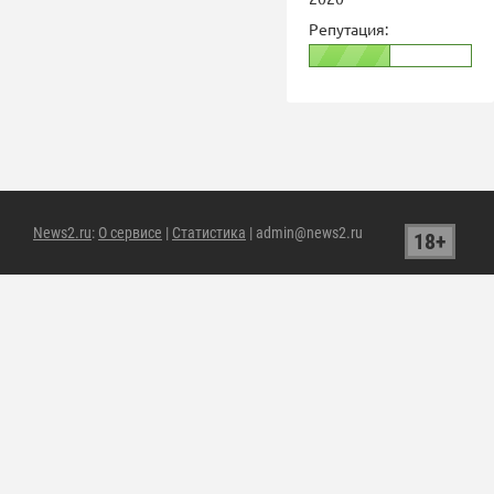
Репутация:
News2.ru
:
О сервисе
|
Статистика
| admin@news2.ru
18+