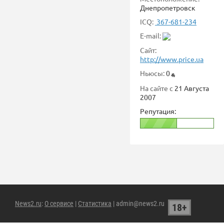
Днепропетровск
ICQ:
367-681-234
E-mail:
Сайт:
http://www.price.ua
Ньюсы:
0
На сайте с
21 Августа
2007
Репутация:
News2.ru
:
О сервисе
|
Статистика
| admin@news2.ru
18+