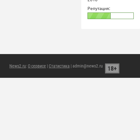
Репутация:
News2.ru
:
О сервисе
|
Статистика
| admin@news2.ru
18+