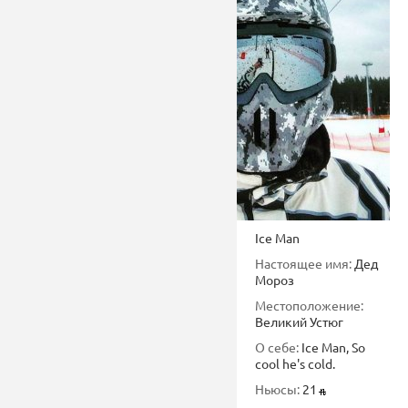
Ice Man
Настоящее имя:
Дед
Мороз
Местоположение:
Великий Устюг
О себе:
Ice Man, So
cool he's cold.
Ньюсы:
21