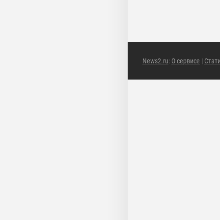
News2.ru
:
О сервисе
|
Стат