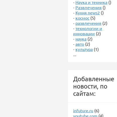
-
Наука и техника
()
-
Развлечения
()
-
Кухня news2
()
-
космос
(5)
-
развлечения
(2)
-
технологии и
инновации
(2)
-
наука
(2)
-
авто
(2)
-
культура
(1)
...
Добавленные
новости, по
сайтам:
infuture.ru
(6)
youtube.com
(4)