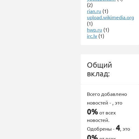
(2)
rian.ru
(1)
upload.wikimedia.org
(1)
hwp.ru
(1)
irc.lv
(1)
Общий
вклад:
Всего добавлено
новостей -
, это
0%
от всех
новостей.
4
Одобрены -
, это
0%
от всех