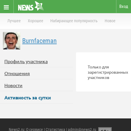
Вход
Лучшее
Хорошее
Набирающее популярность
Новое
Burnfaceman
Профиль участника
Только для
зарегистрированных
Отношения
участников
Новости
Активность за сутки
News2.ru
:
О сервисе
|
Статистика
| admin@news2.ru