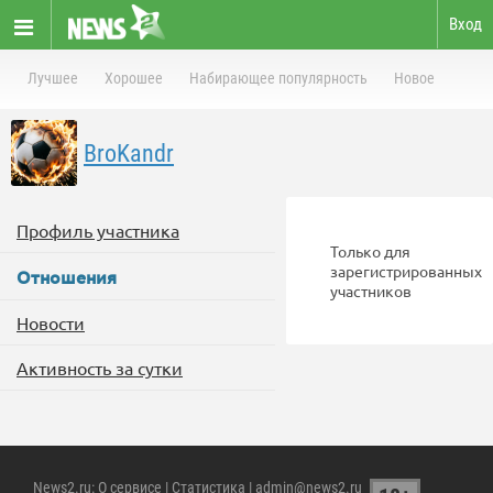
Вход
Лучшее
Хорошее
Набирающее популярность
Новое
BroKandr
Профиль участника
Только для
зарегистрированных
Отношения
участников
Новости
Активность за сутки
News2.ru
:
О сервисе
|
Статистика
| admin@news2.ru