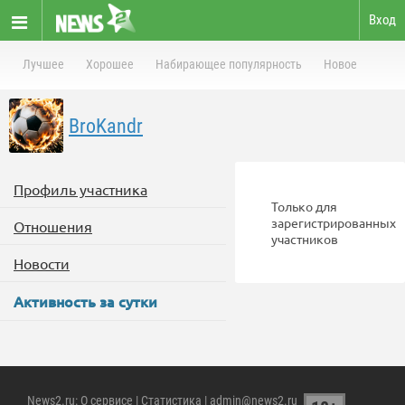
Вход
Лучшее
Хорошее
Набирающее популярность
Новое
BroKandr
Профиль участника
Только для
зарегистрированных
Отношения
участников
Новости
Активность за сутки
News2.ru
:
О сервисе
|
Статистика
| admin@news2.ru