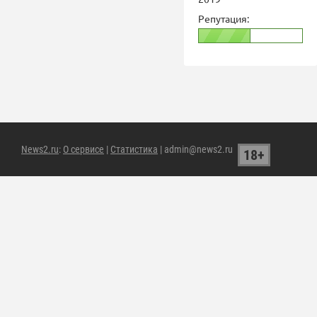
Репутация:
News2.ru
:
О сервисе
|
Статистика
| admin@news2.ru
18+