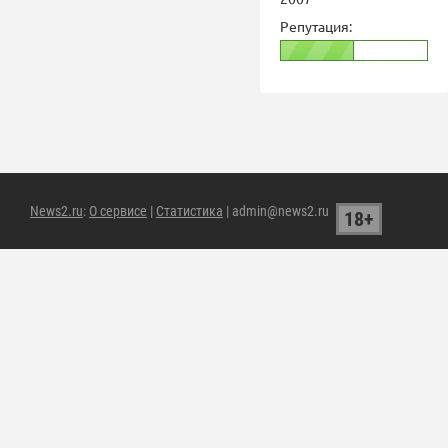
Репутация:
News2.ru
:
О сервисе
|
Статистика
| admin@news2.ru
18+