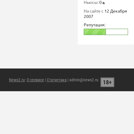
Ньюсы:
0
На сайте с
12 Декабря
2007
Репутация:
News2.ru
:
О сервисе
|
Статистика
| admin@news2.ru
18+