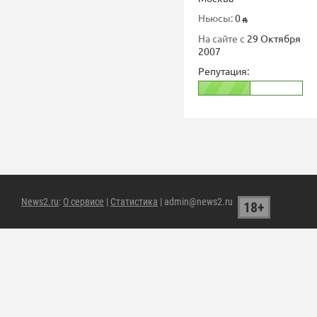
Ньюсы:
0
На сайте с
29 Октября
2007
Репутация:
News2.ru
:
О сервисе
|
Статистика
| admin@news2.ru
18+