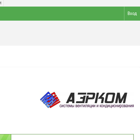
И
Вход