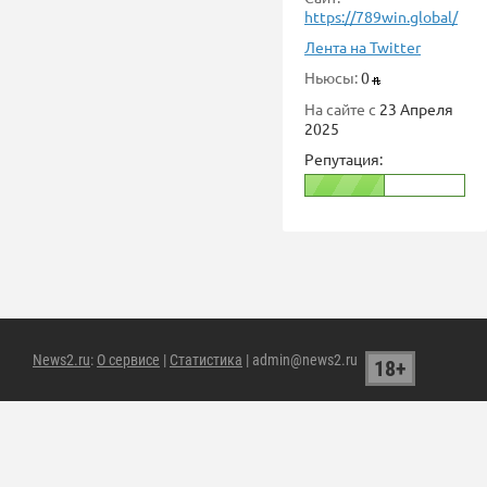
https://789win.global/
Лента на Twitter
Ньюсы:
0
На сайте с
23 Апреля
2025
Репутация:
News2.ru
:
О сервисе
|
Статистика
| admin@news2.ru
18+