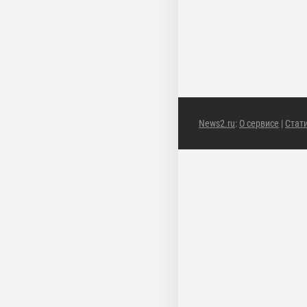
News2.ru
:
О сервисе
|
Стат