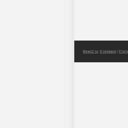
News2.ru
:
О сервисе
|
Стат