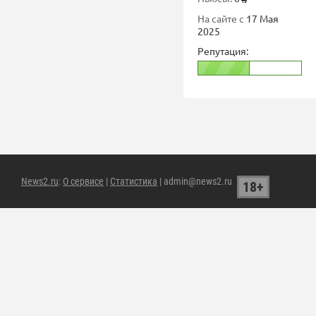
На сайте с
17 Мая
2025
Репутация:
News2.ru
:
О сервисе
|
Статистика
| admin@news2.ru
18+