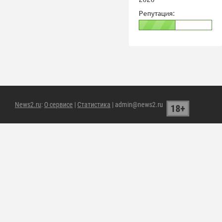
Репутация:
News2.ru
:
О сервисе
|
Статистика
| admin@news2.ru
18+