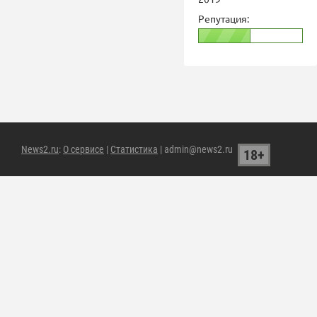
Репутация:
News2.ru
:
О сервисе
|
Статистика
| admin@news2.ru
18+