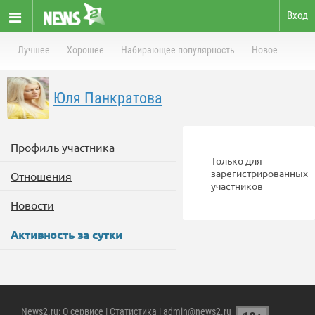
Вход
Лучшее
Хорошее
Набирающее популярность
Новое
Юля Панкратова
Профиль участника
Только для
зарегистрированных
Отношения
участников
Новости
Активность за сутки
News2.ru
:
О сервисе
|
Статистика
| admin@news2.ru