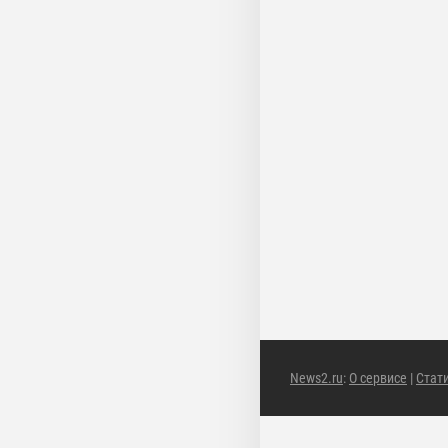
News2.ru
:
О сервисе
|
Стат