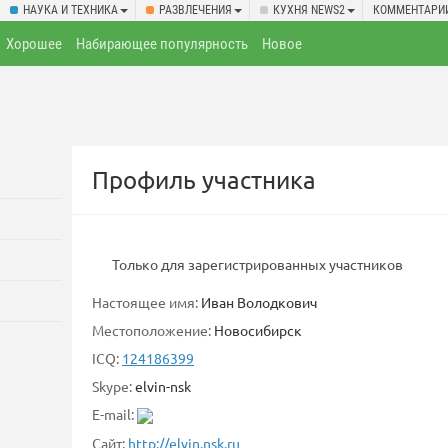
НАУКА И ТЕХНИКА
РАЗВЛЕЧЕНИЯ
КУХНЯ NEWS2
КОММЕНТАРИ
Хорошее
Набирающее популярность
Новое
Профиль участника
Только для зарегистрированных участников
Настоящее имя:
Иван Володкович
Местоположение:
Новосибирск
ICQ:
124186399
Skype:
elvin-nsk
E-mail:
Сайт:
http://elvin.nsk.ru