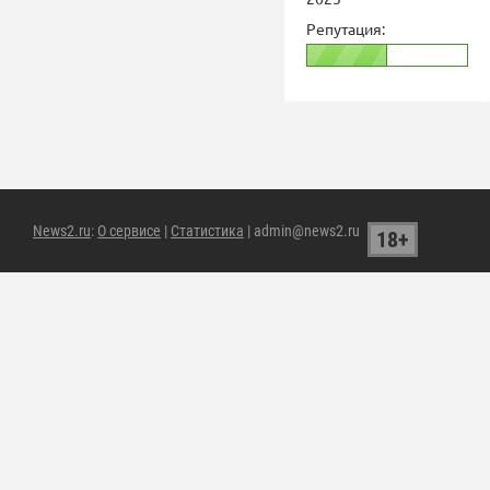
Репутация:
News2.ru
:
О сервисе
|
Статистика
| admin@news2.ru
18+