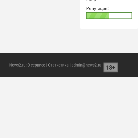
Репутация:
News2.ru
:
О сервисе
|
Статистика
| admin@news2.ru
18+