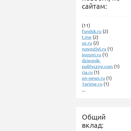
сайтам:
(11)
fondsk.ru
(2)
t.me
(2)
vz.ru
(2)
novostivl.ru
(1)
inosmi.ru
(1)
dziennik-
polityczny.com
(1)
ria.ru
(1)
on-news.ru
(1)
1prime.ru
(1)
...
Общий
вклад: