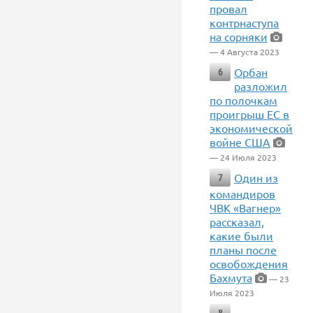
провал
контрнаступа
на сорняки
— 4 Августа 2023
Орбан
6
разложил
по полочкам
проигрыш ЕС в
экономической
войне США
— 24 Июля 2023
Один из
7
командиров
ЧВК «Вагнер»
рассказал,
какие были
планы после
освобождения
Бахмута
— 23
Июля 2023