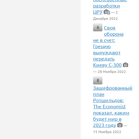
разработки
ЦРУ
— 2
2
Декабря 2022
Своя
6
оборона
не в счет:
Грецию
вынуждают
передать
Киеву С-300
— 28 Ноября 2022
8
Зашифрованный
план
Ротшильдов:
The Economist
показал, каким
будет мир в
2023 году
—
15 Ноября 2022