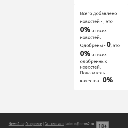
Всего добавлено
новостей -
, это
0%
от всех
новостей.
0
Одобрены -
, это
0%
от всех
одобренных
новостей.
Показатель
0%
качества -
.
News2.ru
:
О сервисе
|
Статистика
| admin@news2.ru
18+