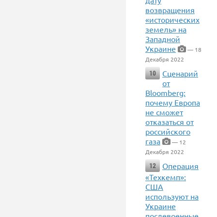
дату
возвращения
«исторических
земель» на
Западной
Украине
— 18
Декабря 2022
Сценарий
10
от
Bloomberg:
почему Европа
не сможет
отказаться от
российского
газа
— 12
Декабря 2022
Операция
12
«Техкемп»:
США
используют на
Украине
послевоенные