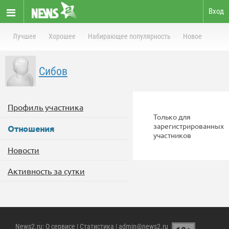
Вход
Лучшее
Хорошее
Набирающее популярность
Новое
Сибов
Профиль участника
Только для
зарегистрированных
Отношения
участников
Новости
Активность за сутки
News2.ru
:
О сервисе
|
Статистика
| admin@news2.ru