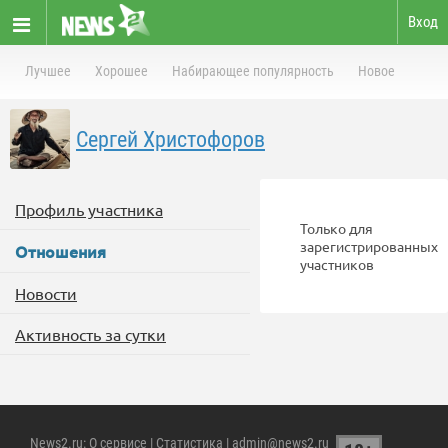
Вход
Лучшее
Хорошее
Набирающее популярность
Новое
Сергей Христофоров
Профиль участника
Только для
зарегистрированных
Отношения
участников
Новости
Активность за сутки
News2.ru
:
О сервисе
|
Статистика
| admin@news2.ru