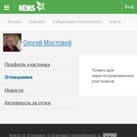
Вход
Лучшее
Хорошее
Набирающее популярность
Новое
Сергей Мостовой
Профиль участника
Только для
зарегистрированных
Отношения
участников
Новости
Активность за сутки
News2.ru
:
О сервисе
|
Статистика
| admin@news2.ru