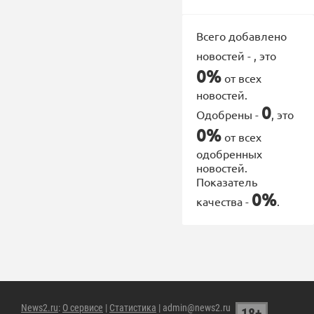
Всего добавлено
новостей -
, это
0%
от всех
новостей.
0
Одобрены -
, это
0%
от всех
одобренных
новостей.
Показатель
0%
качества -
.
News2.ru
:
О сервисе
|
Статистика
| admin@news2.ru
18+