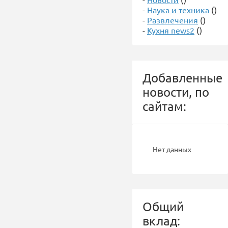
-
Наука и техника
()
-
Развлечения
()
-
Кухня news2
()
Добавленные
новости, по
сайтам:
Нет данных
Общий
вклад: