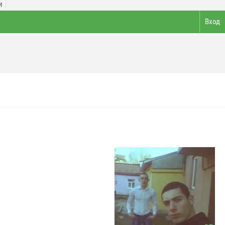
И
Вход