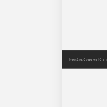
News2.ru
:
О сервисе
|
Стат