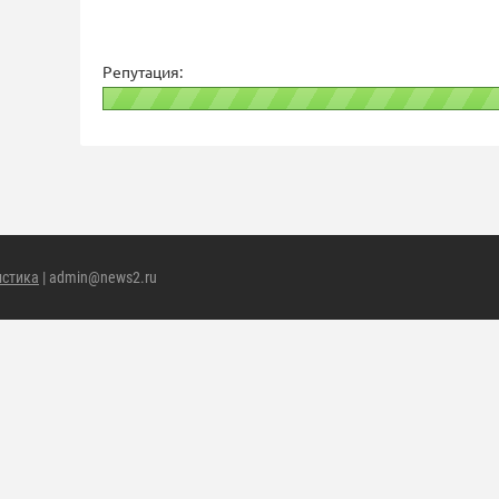
Репутация:
истика
| admin@news2.ru