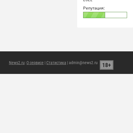
Репутация:
News2.ru
:
О сервисе
|
Статистика
| admin@news2.ru
18+