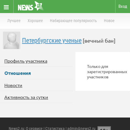
Вход
Лучшее
Хорошее
Набирающее популярность
Новое
Петербургские ученые
[вечный бан]
Профиль участника
Только для
зарегистрированных
Отношения
участников
Новости
Активность за сутки
News2.ru
:
О сервисе
|
Статистика
| admin@news2.ru