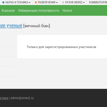
НАУКА И ТЕХНИКА
РАЗВЛЕЧЕНИЯ
КУХНЯ NEWS2
КОММЕНТАРИ
Хорошее
Набирающее популярность
Новое
кие ученые
[вечный бан]
Только для зарегистрированных участников
истика
| admin@news2.ru