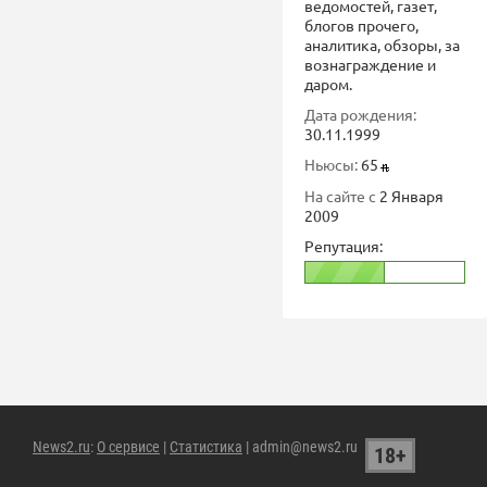
ведомостей, газет,
блогов прочего,
аналитика, обзоры, за
вознаграждение и
даром.
Дата рождения:
30.11.1999
Ньюсы:
65
На сайте с
2 Января
2009
Репутация:
News2.ru
:
О сервисе
|
Статистика
| admin@news2.ru
18+