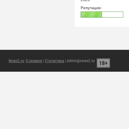
Репутация:
News2.ru
:
О сервисе
|
Статистика
| admin@news2.ru
18+