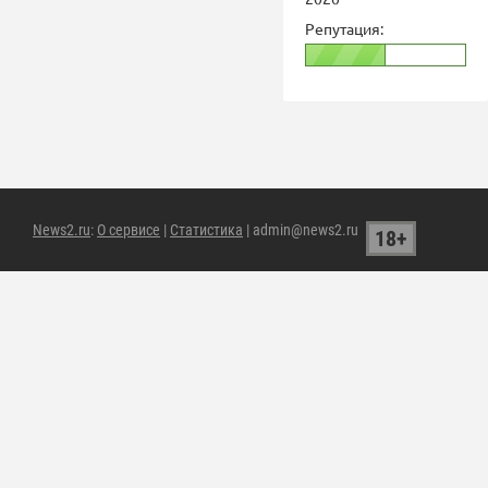
Репутация:
News2.ru
:
О сервисе
|
Статистика
| admin@news2.ru
18+