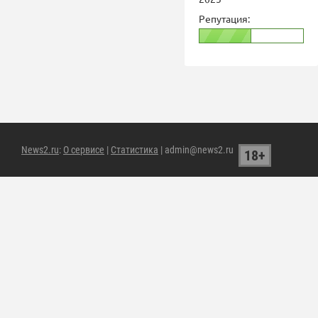
Репутация:
News2.ru
:
О сервисе
|
Статистика
| admin@news2.ru
18+