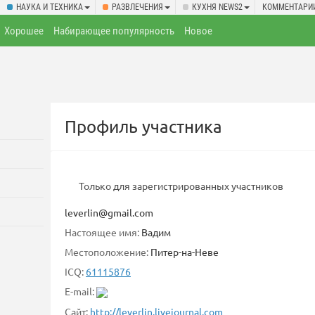
НАУКА И ТЕХНИКА
РАЗВЛЕЧЕНИЯ
КУХНЯ NEWS2
КОММЕНТАРИ
Хорошее
Набирающее популярность
Новое
Профиль участника
Только для зарегистрированных участников
leverlin@gmail.com
Настоящее имя:
Вадим
Местоположение:
Питер-на-Неве
ICQ:
61115876
E-mail:
Сайт:
http://leverlin.livejournal.com