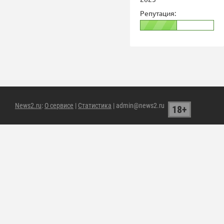
Репутация:
News2.ru
:
О сервисе
|
Статистика
| admin@news2.ru
18+