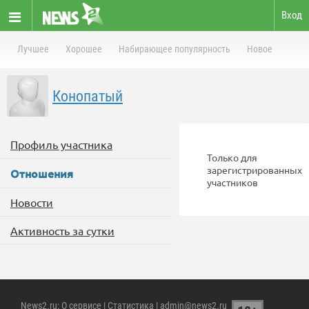
Вход
Лучшее
Хорошее
Набирающее популярность
Новое
Конопатый
Профиль участника
Только для
зарегистрированных
Отношения
участников
Новости
Активность за сутки
News2.ru
:
О сервисе
|
Статистика
| admin@news2.ru